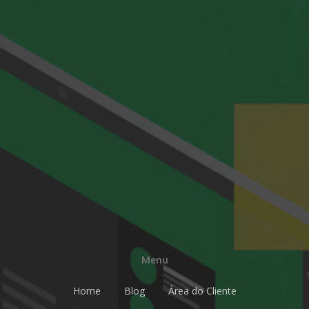
Menu
Home
Blog
Área do Cliente